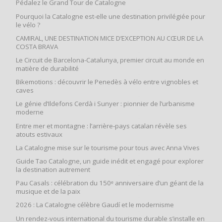
Pédalez le Grand Tour de Catalogne
Pourquoi la Catalogne est-elle une destination privilégiée pour
le vélo ?
CAMIRAL, UNE DESTINATION MICE D’EXCEPTION AU CŒUR DE LA
COSTA BRAVA
Le Circuit de Barcelona-Catalunya, premier circuit au monde en
matière de durabilité
Bikemotions : découvrir le Penedès à vélo entre vignobles et
caves
Le génie d’Ildefons Cerdà i Sunyer : pionnier de l’urbanisme
moderne
Entre mer et montagne : l’arrière‑pays catalan révèle ses
atouts estivaux
La Catalogne mise sur le tourisme pour tous avec Anna Vives
Guide Tao Catalogne, un guide inédit et engagé pour explorer
la destination autrement
Pau Casals : célébration du 150ᵉ anniversaire d’un géant de la
musique et de la paix
2026 : La Catalogne célèbre Gaudí et le modernisme
Un rendez-vous international du tourisme durable s’installe en