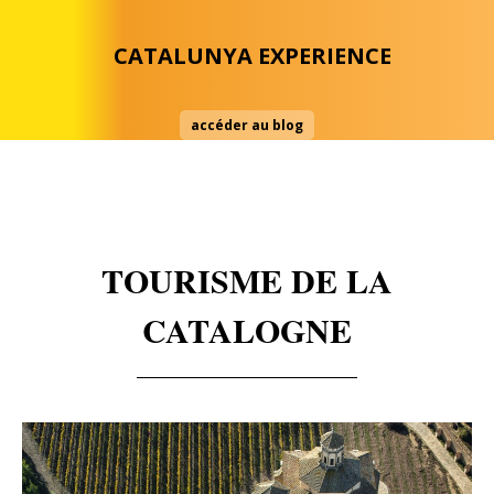
Aller
Outils
au
personnels
contenu.
CATALUNYA EXPERIENCE
|
Aller
à
la
navigation
accéder au blog
TOURISME DE LA
CATALOGNE