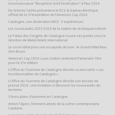
reconnaissance "Biosphere Gold Destination" à Fitur 2024
De Antonio Yachts présentera le E23, le bateau électrique
officiel de la 37èmeédition de l’America’s Cup 2024
Catalogne, une destination MICE : 5 expériences
Les nouveautés 2023-2024 de la station de ski Baqueira Beret
Le Palais des Congrès de Catalogne rouvre ses portes sous la
direction de Meliá Hotels International
Le cocon idéal pour une escapade de luxe : le Grand Hôtel Mas
d’en Bruno
America’s Cup 2024: Louis Vuitton redevient Partenaire Titre
pour la 37e édition
L’Office du Tourisme de Catalogne dévoile sa mini-série « Les
Incontournables de Catalogne »
L’Office du Tourisme de Catalogne dévoile son dossier de
presse 2024 : une Invitation à découvrir les nouveautés du
territoire
5 bons plans d’automne en Catalogne
Antoni Tàpies, l’éminent artiste de la scène contemporaine
Catalane
La maison natale de Salvador Dalí à Figueres : un nouveau