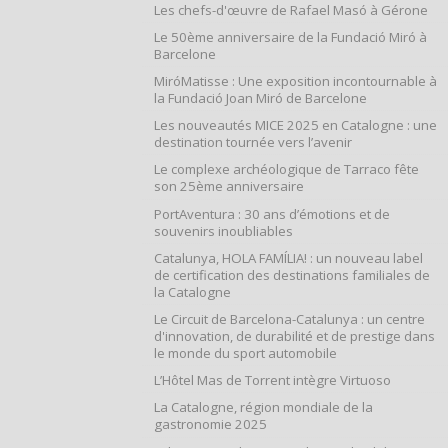
Les chefs-d'œuvre de Rafael Masó à Gérone
Le 50ème anniversaire de la Fundació Miró à
Barcelone
MiróMatisse : Une exposition incontournable à
la Fundació Joan Miró de Barcelone
Les nouveautés MICE 2025 en Catalogne : une
destination tournée vers l’avenir
Le complexe archéologique de Tarraco fête
son 25ème anniversaire
PortAventura : 30 ans d’émotions et de
souvenirs inoubliables
Catalunya, HOLA FAMÍLIA! : un nouveau label
de certification des destinations familiales de
la Catalogne
Le Circuit de Barcelona-Catalunya : un centre
d'innovation, de durabilité et de prestige dans
le monde du sport automobile
L’Hôtel Mas de Torrent intègre Virtuoso
La Catalogne, région mondiale de la
gastronomie 2025