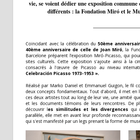
vie, se voient dédier une exposition commune 
différents : la Fondation Miró et le M
Coïncidant avec la célébration du
50ème anniversai
40ème anniversaire de celle de Joan Miró
, la Fun
Barcelone préparent l’exposition Miró-Picasso, qui po
sites culturels. Cette exposition s'ajoute ainsi à la 
consacrés à l'œuvre de Picasso au niveau intern
Celebración Picasso 1973-1953 ».
Réalisé par Marko Daniel et Emmanuel Guigon, le fil c
deux concepts fondamentaux. Tout d'abord, il met en
ces deux artistes tout au long de leur vie, une amitié qu
et les documents témoins de leurs rencontres. De plu
découvrir l
es similitudes et les divergences
qui 
parallèle, elle met en avant leur profonde reconnaissan
qui s'est manifesté par un legs prenant la forme de m