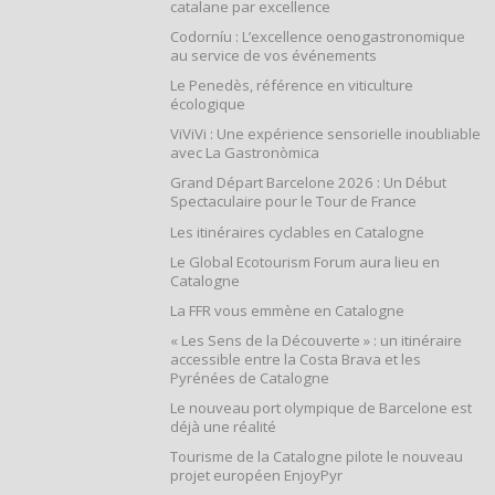
catalane par excellence
Codorníu : L’excellence oenogastronomique
au service de vos événements
Le Penedès, référence en viticulture
écologique
ViViVi : Une expérience sensorielle inoubliable
avec La Gastronòmica
Grand Départ Barcelone 2026 : Un Début
Spectaculaire pour le Tour de France
Les itinéraires cyclables en Catalogne
Le Global Ecotourism Forum aura lieu en
Catalogne
La FFR vous emmène en Catalogne
« Les Sens de la Découverte » : un itinéraire
accessible entre la Costa Brava et les
Pyrénées de Catalogne
Le nouveau port olympique de Barcelone est
déjà une réalité
Tourisme de la Catalogne pilote le nouveau
projet européen EnjoyPyr