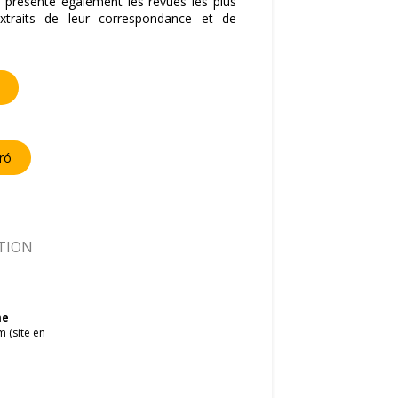
 présente également les revues les plus
extraits de leur correspondance et de
ró
TION
me
 (site en