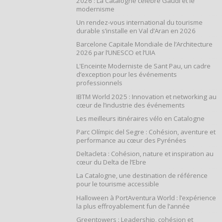
2026 : La Catalogne célèbre Gaudí et le
modernisme
Un rendez-vous international du tourisme
durable s’installe en Val d’Aran en 2026
Barcelone Capitale Mondiale de l’Architecture
2026 par l’UNESCO et l’UIA
L'Enceinte Moderniste de Sant Pau, un cadre
d’exception pour les événements
professionnels
IBTM World 2025 : Innovation et networking au
cœur de l’industrie des événements
Les meilleurs itinéraires vélo en Catalogne
Parc Olímpic del Segre : Cohésion, aventure et
performance au cœur des Pyrénées
Deltacleta : Cohésion, nature et inspiration au
cœur du Delta de l’Ebre
La Catalogne, une destination de référence
pour le tourisme accessible
Halloween à PortAventura World : l’expérience
la plus effroyablement fun de l’année
Greentowers : Leadership, cohésion et