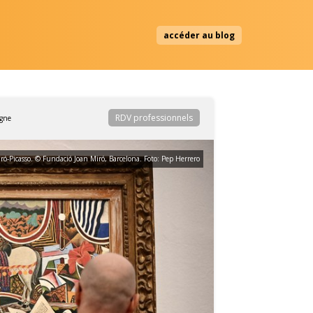
accéder au blog
RDV professionnels
iró-Picasso. © Fundació Joan Miró, Barcelona. Foto: Pep Herrero