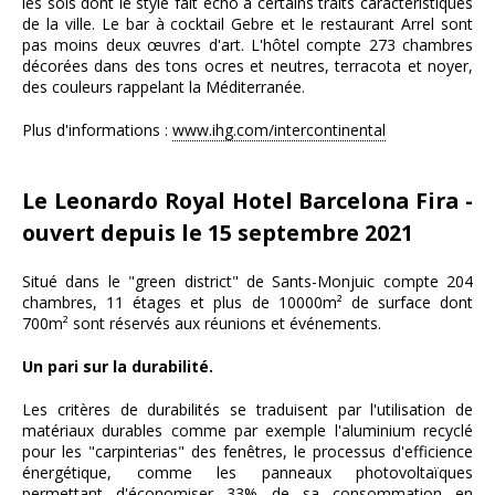
les sols dont le style fait écho à certains traits caractéristiques
de la ville. Le bar à cocktail Gebre et le restaurant Arrel sont
pas moins deux œuvres d'art. L'hôtel compte 273 chambres
décorées dans des tons ocres et neutres, terracota et noyer,
des couleurs rappelant la Méditerranée.
Plus d'informations :
www.ihg.com/intercontinental
Le Leonardo Royal Hotel Barcelona Fira -
ouvert depuis le 15 septembre 2021
Situé dans le "green district" de Sants-Monjuic compte 204
chambres, 11 étages et plus de 10000m² de surface dont
700m² sont réservés aux réunions et événements.
Un pari sur la durabilité.
Les critères de durabilités se traduisent par l'utilisation de
matériaux durables comme par exemple l'aluminium recyclé
pour les "carpinterias" des fenêtres, le processus d'efficience
énergétique, comme les panneaux photovoltaïques
permettant d'économiser 33% de sa consommation en