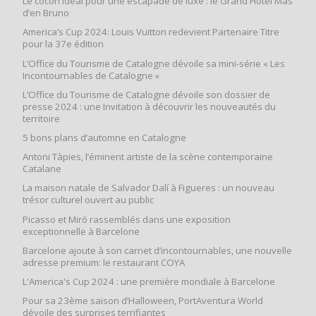
Le cocon idéal pour une escapade de luxe : le Grand Hôtel Mas
d’en Bruno
America’s Cup 2024: Louis Vuitton redevient Partenaire Titre
pour la 37e édition
L’Office du Tourisme de Catalogne dévoile sa mini-série « Les
Incontournables de Catalogne »
L’Office du Tourisme de Catalogne dévoile son dossier de
presse 2024 : une Invitation à découvrir les nouveautés du
territoire
5 bons plans d’automne en Catalogne
Antoni Tàpies, l’éminent artiste de la scène contemporaine
Catalane
La maison natale de Salvador Dalí à Figueres : un nouveau
trésor culturel ouvert au public
Picasso et Miró rassemblés dans une exposition
exceptionnelle à Barcelone
Barcelone ajoute à son carnet d’incontournables, une nouvelle
adresse premium: le restaurant COYA
L'America's Cup 2024 : une première mondiale à Barcelone
Pour sa 23ème saison d’Halloween, PortAventura World
dévoile des surprises terrifiantes