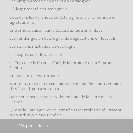
Les plages accessibles à tous en Catalogne !
Où loger cet été en Catalogne ?
L'été dans les Pyrénées de Catalogne, entre randonnée et
agrotourisme
Une arrière-saison sur la Costa Daurada en 6 idées
Les vendanges en Catalogne, de dégustations en festivals
Les stations nautiques de Catalogne
Les expositions de la rentrée
La Crypte de la Colonia Güell, le laboratoire de la Sagrada
Família
Un Spa sur la Costa Brava ?
Manresa 2022 et la commémoration du 500ème anniversaire
du séjour d'Ignasi de Loiola
Barcelone installe son mirador en haut de la Torre de les
Glories
Quand la Catalogne et les Pyrénées Orientales se réunissent
autour d'un projet européen
Le printemps catalan en famille, nos idées de sortie
RDV professionnels
La Catalogne, moteur de l'industrie automobile