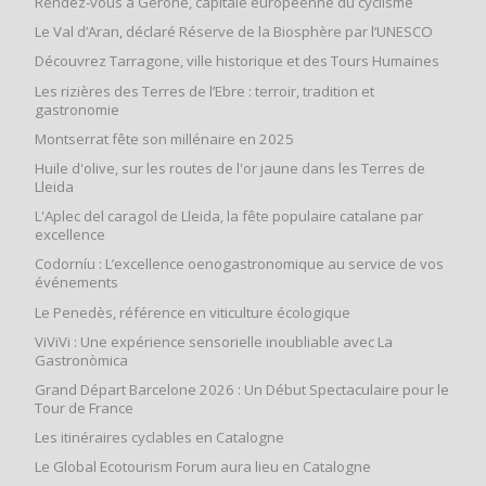
Rendez-vous à Gérone, capitale européenne du cyclisme
Le Val d’Aran, déclaré Réserve de la Biosphère par l’UNESCO
Découvrez Tarragone, ville historique et des Tours Humaines
Les rizières des Terres de l’Ebre : terroir, tradition et
gastronomie
Montserrat fête son millénaire en 2025
Huile d'olive, sur les routes de l'or jaune dans les Terres de
Lleida
L'Aplec del caragol de Lleida, la fête populaire catalane par
excellence
Codorníu : L’excellence oenogastronomique au service de vos
événements
Le Penedès, référence en viticulture écologique
ViViVi : Une expérience sensorielle inoubliable avec La
Gastronòmica
Grand Départ Barcelone 2026 : Un Début Spectaculaire pour le
Tour de France
Les itinéraires cyclables en Catalogne
Le Global Ecotourism Forum aura lieu en Catalogne