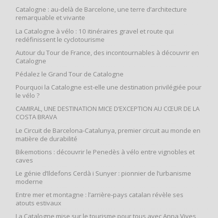
Catalogne : au-delà de Barcelone, une terre d’architecture
remarquable et vivante
La Catalogne à vélo : 10 itinéraires gravel et route qui
redéfinissent le cyclotourisme
Autour du Tour de France, des incontournables à découvrir en
Catalogne
Pédalez le Grand Tour de Catalogne
Pourquoi la Catalogne est-elle une destination privilégiée pour
le vélo ?
CAMIRAL, UNE DESTINATION MICE D’EXCEPTION AU CŒUR DE LA
COSTA BRAVA
Le Circuit de Barcelona-Catalunya, premier circuit au monde en
matière de durabilité
Bikemotions : découvrir le Penedès à vélo entre vignobles et
caves
Le génie d’Ildefons Cerdà i Sunyer : pionnier de l’urbanisme
moderne
Entre mer et montagne : l’arrière‑pays catalan révèle ses
atouts estivaux
La Catalogne mise sur le tourisme pour tous avec Anna Vives