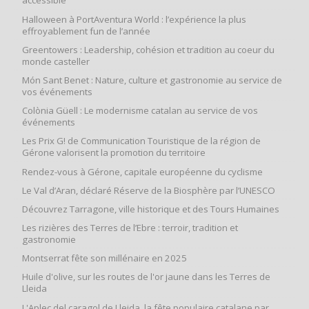
accessible
Halloween à PortAventura World : l’expérience la plus
effroyablement fun de l’année
Greentowers : Leadership, cohésion et tradition au coeur du
monde casteller
Món Sant Benet : Nature, culture et gastronomie au service de
vos événements
Colònia Güell : Le modernisme catalan au service de vos
événements
Les Prix G! de Communication Touristique de la région de
Gérone valorisent la promotion du territoire
Rendez-vous à Gérone, capitale européenne du cyclisme
Le Val d’Aran, déclaré Réserve de la Biosphère par l’UNESCO
Découvrez Tarragone, ville historique et des Tours Humaines
Les rizières des Terres de l’Ebre : terroir, tradition et
gastronomie
Montserrat fête son millénaire en 2025
Huile d'olive, sur les routes de l'or jaune dans les Terres de
Lleida
L'Aplec del caragol de Lleida, la fête populaire catalane par