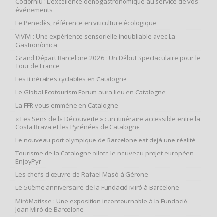
Codorníu : L’excellence oenogastronomique au service de vos
événements
Le Penedès, référence en viticulture écologique
ViViVi : Une expérience sensorielle inoubliable avec La
Gastronòmica
Grand Départ Barcelone 2026 : Un Début Spectaculaire pour le
Tour de France
Les itinéraires cyclables en Catalogne
Le Global Ecotourism Forum aura lieu en Catalogne
La FFR vous emmène en Catalogne
« Les Sens de la Découverte » : un itinéraire accessible entre la
Costa Brava et les Pyrénées de Catalogne
Le nouveau port olympique de Barcelone est déjà une réalité
Tourisme de la Catalogne pilote le nouveau projet européen
EnjoyPyr
Les chefs-d'œuvre de Rafael Masó à Gérone
Le 50ème anniversaire de la Fundació Miró à Barcelone
MiróMatisse : Une exposition incontournable à la Fundació
Joan Miró de Barcelone