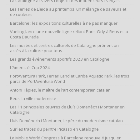
La Catalogne à travers l'objectif des influenceurs français
Les Terres de Lleida au printemps, un mélange de saveurs et
de couleurs
Barcelone : les expositions culturelles à ne pas manquer
Vueling lance une nouvelle ligne reliant Paris-Orly à Reus et la
Costa Daurada
Les musées et centres culturels de Catalogne prônent un
accès à la culture pour tous
Les grands événements sportifs 2023 en Catalogne
L’America’s Cup 2024
PortAventura Park, Ferrari Land et Caribe Aquatic Park, les trois
parcs de PortAventura World
Antoni Tàpies, le maître de l’art contemporain catalan
Reus, la ville moderniste
Les 11 principales œuvres de Lluís Domenèch i Montaner en
Catalogne
Lluís Domènech i Montaner, le père du modernisme catalan
Sur les traces du peintre Picasso en Catalogne
Le Mobile World Congress à Barcelone renouvelé jusqu'en